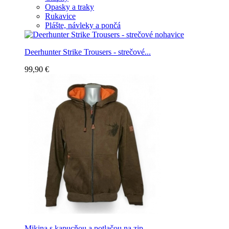
Opasky a traky
Rukavice
Plášte, návleky a pončá
Deerhunter Strike Trousers - strečové...
99,90 €
Mikina s kapucňou a potlačou na zip -...