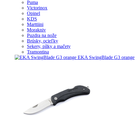
Puma
Victorinox
Opinel
KDS
Marttiini
Morakniv
Puzdra na nože
Brúsky, ocieľky
Sekery, pílky a mačety
Tramontina
EKA SwingBlade G3 orange