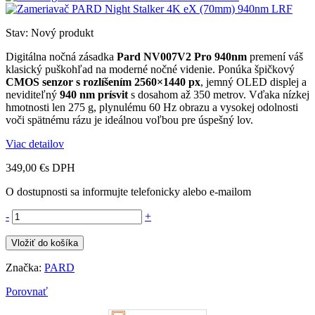
Stav:
Nový produkt
Digitálna nočná zásadka
Pard NV007V2 Pro 940nm
premení váš
klasický puškohľad na moderné nočné videnie. Ponúka špičkový
CMOS senzor s rozlíšením 2560×1440 px
, jemný OLED displej a
neviditeľný
940 nm prísvit
s dosahom až 350 metrov. Vďaka nízkej
hmotnosti len 275 g, plynulému 60 Hz obrazu a vysokej odolnosti
voči spätnému rázu je ideálnou voľbou pre úspešný lov.
Viac detailov
349,00 €
s DPH
O dostupnosti sa informujte telefonicky alebo e-mailom
-
+
Vložiť do košíka
Značka:
PARD
Porovnať