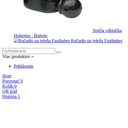
Srnčia vábnička
Hubertus - Buttolo
Ručadlo na jeleňa Faulhaber
Viac produktov »
Prihlásenie
Hore
Porovnať
0
Košík
0
QR kód
História
1