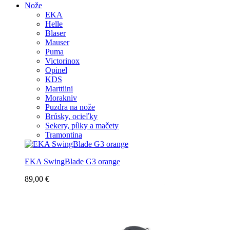
Nože
EKA
Helle
Blaser
Mauser
Puma
Victorinox
Opinel
KDS
Marttiini
Morakniv
Puzdra na nože
Brúsky, ocieľky
Sekery, pílky a mačety
Tramontina
EKA SwingBlade G3 orange
89,00 €