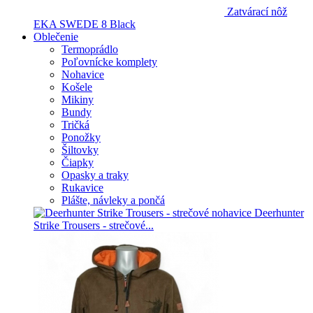
Zatvárací nôž
EKA SWEDE 8 Black
Oblečenie
Termoprádlo
Poľovnícke komplety
Nohavice
Košele
Mikiny
Bundy
Tričká
Ponožky
Šiltovky
Čiapky
Opasky a traky
Rukavice
Plášte, návleky a pončá
Deerhunter
Strike Trousers - strečové...