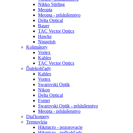
Nikko Stirling
Meopta
Meopta - príslušenstvo
Delta Optical
Bauer
TAC Vector Optics
Hawke
Niggeloh
Kolimátory
Vortex
Kahles
TAC Vector Optics
Ďalekohľady
Kahles
Vortex
Swarovski Optik
Nikon
Delta Optical
Fomei
Swarovski Optik - príslušenstvo
Meopta - príslušenstvo
Diaľkomery
Termovízia
Hikmicro - pozorovacie
Hikmicro - puškohľady