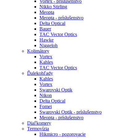
Vortex - príslušenstvo
Nikko Stirling
Meopta
Meopta - príslušenstvo
Delta Optical
Bauer
TAC Vector Optics
Hawke
Niggeloh
Kolimátory
Vortex
Kahles
TAC Vector Optics
Ďalekohľady
Kahles
Vortex
Swarovski Optik
Nikon
Delta Optical
Fomei
Swarovski Optik - príslušenstvo
Meopta - príslušenstvo
Diaľkomery
Termovízia
Hikmicro - pozorovacie