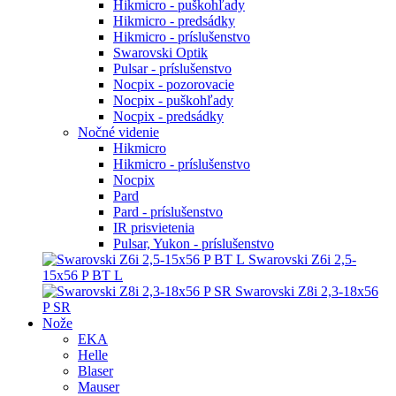
Hikmicro - puškohľady
Hikmicro - predsádky
Hikmicro - príslušenstvo
Swarovski Optik
Pulsar - príslušenstvo
Nocpix - pozorovacie
Nocpix - puškohľady
Nocpix - predsádky
Nočné videnie
Hikmicro
Hikmicro - príslušenstvo
Nocpix
Pard
Pard - príslušenstvo
IR prisvietenia
Pulsar, Yukon - príslušenstvo
Swarovski Z6i 2,5-
15x56 P BT L
Swarovski Z8i 2,3-18x56
P SR
Nože
EKA
Helle
Blaser
Mauser