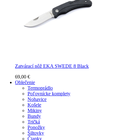
Zatvárací nôž EKA SWEDE 8 Black
69,00 €
Oblečenie
Termoprádlo
Poľovnícke komplety
Nohavice
Košele
Mikiny
Bundy
Tričká
Ponožky
Šiltovky
Čiapky