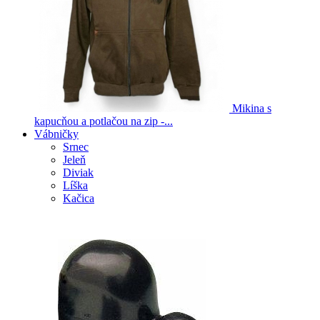
Mikina s
kapucňou a potlačou na zip -...
Vábničky
Srnec
Jeleň
Diviak
Líška
Kačica