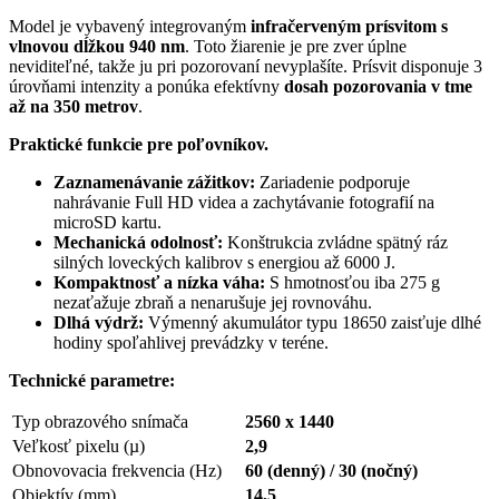
Model je vybavený integrovaným
infračerveným prísvitom s
vlnovou dĺžkou 940 nm
. Toto žiarenie je pre zver úplne
neviditeľné, takže ju pri pozorovaní nevyplašíte. Prísvit disponuje 3
úrovňami intenzity a ponúka efektívny
dosah pozorovania v tme
až na 350 metrov
.
Praktické funkcie pre poľovníkov.
Zaznamenávanie zážitkov:
Zariadenie podporuje
nahrávanie Full HD videa a zachytávanie fotografií na
microSD kartu.
Mechanická odolnosť:
Konštrukcia zvládne spätný ráz
silných loveckých kalibrov s energiou až 6000 J.
Kompaktnosť a nízka váha:
S hmotnosťou iba 275 g
nezaťažuje zbraň a nenarušuje jej rovnováhu.
Dlhá výdrž:
Výmenný akumulátor typu 18650 zaisťuje dlhé
hodiny spoľahlivej prevádzky v teréne.
Technické parametre:
Typ obrazového snímača
2560 x 1440
Veľkosť pixelu (µ)
2,9
Obnovovacia frekvencia (Hz)
60 (denný) / 30 (nočný)
Objektív (mm)
14,5