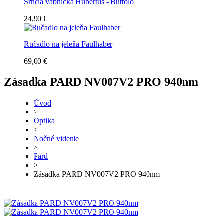
Srnčia vábnička Hubertus - Buttolo
24,90 €
Ručadlo na jeleňa Faulhaber
69,00 €
Zásadka PARD NV007V2 PRO 940nm
Úvod
>
Optika
>
Nočné videnie
>
Pard
>
Zásadka PARD NV007V2 PRO 940nm