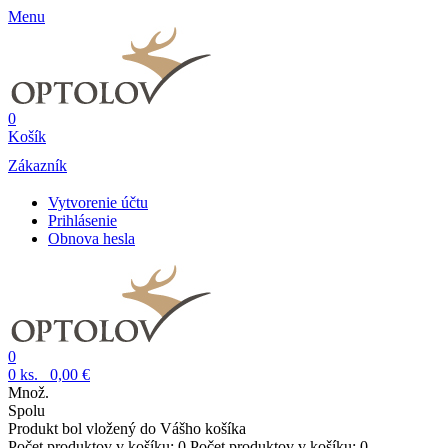
Menu
0
Košík
Zákazník
Vytvorenie účtu
Prihlásenie
Obnova hesla
0
0
ks.
0,00 €
Množ.
Spolu
Produkt bol vložený do Vášho košíka
Počet produktov v košíku:
0
Počet produktov v košíku:
0