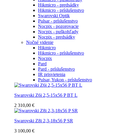
Hikmicro - predsádky
Hikmicro - príslušenstvo
Swarovski Optik
Pulsar - príslušenstvo
Nocpix - pozorovacie
Nocpix - puškohľady
Nocpix - predsádky
Nočné videnie
Hikmicro
Hikmicro - príslušenstvo
Nocpix
Pard
Pard - príslušenstvo
IR prisvietenia
Pulsar, Yukon - príslušenstvo
Swarovski Z6i 2,5-15x56 P BT L
2 310,00 €
Swarovski Z8i 2,3-18x56 P SR
3 100,00 €