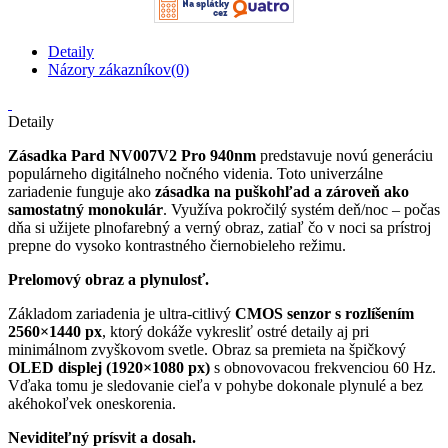
Detaily
Názory zákazníkov(0)
Detaily
Zásadka Pard NV007V2 Pro 940nm
predstavuje novú generáciu
populárneho digitálneho nočného videnia. Toto univerzálne
zariadenie funguje ako
zásadka na puškohľad a zároveň ako
samostatný monokulár
. Využíva pokročilý systém deň/noc – počas
dňa si užijete plnofarebný a verný obraz, zatiaľ čo v noci sa prístroj
prepne do vysoko kontrastného čiernobieleho režimu.
Prelomový obraz a plynulosť.
Základom zariadenia je ultra-citlivý
CMOS senzor s rozlíšením
2560×1440 px
, ktorý dokáže vykresliť ostré detaily aj pri
minimálnom zvyškovom svetle. Obraz sa premieta na špičkový
OLED displej (1920×1080 px)
s obnovovacou frekvenciou 60 Hz.
Vďaka tomu je sledovanie cieľa v pohybe dokonale plynulé a bez
akéhokoľvek oneskorenia.
Neviditeľný prísvit a dosah.