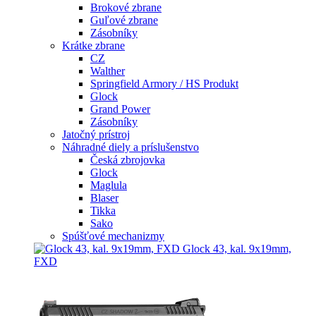
Brokové zbrane
Guľové zbrane
Zásobníky
Krátke zbrane
CZ
Walther
Springfield Armory / HS Produkt
Glock
Grand Power
Zásobníky
Jatočný prístroj
Náhradné diely a príslušenstvo
Česká zbrojovka
Glock
Maglula
Blaser
Tikka
Sako
Spúšťové mechanizmy
Glock 43, kal. 9x19mm,
FXD