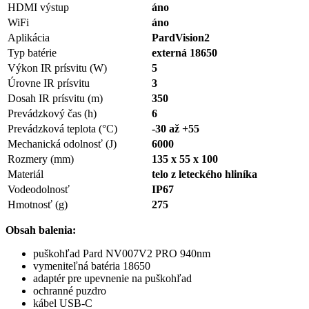
HDMI výstup
áno
WiFi
áno
Aplikácia
PardVision2
Typ batérie
externá 18650
Výkon IR prísvitu (W)
5
Úrovne IR prísvitu
3
Dosah IR prísvitu (m)
350
Prevádzkový čas (h)
6
Prevádzková teplota (°C)
-30 až +55
Mechanická odolnosť (J)
6000
Rozmery (mm)
135 x 55 x 100
Materiál
telo z leteckého hliníka
Vodeodolnosť
IP67
Hmotnosť (g)
275
Obsah balenia:
puškohľad Pard NV007V2 PRO 940nm
vymeniteľná batéria 18650
adaptér pre upevnenie na puškohľad
ochranné puzdro
kábel USB-C