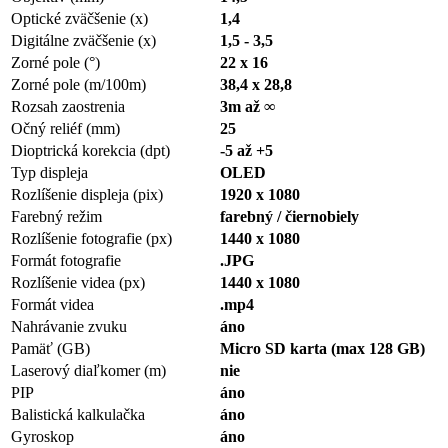
Optické zväčšenie (x)
1,4
Digitálne zväčšenie (x)
1,5 - 3,5
Zorné pole (°)
22 x 16
Zorné pole (m/100m)
38,4 x 28,8
Rozsah zaostrenia
3m
až ∞
Očný reliéf (mm)
25
Dioptrická korekcia (dpt)
-5 až +5
Typ displeja
OLED
Rozlíšenie displeja (pix)
1920 x 1080
Farebný režim
farebný / čiernobiely
Rozlíšenie fotografie (px)
1440 x 1080
Formát fotografie
.JPG
Rozlíšenie videa (px)
1440 x 1080
Formát videa
.mp4
Nahrávanie zvuku
áno
Pamäť (GB)
Micro SD karta (max 128 GB)
Laserový diaľkomer (m)
nie
PIP
áno
Balistická kalkulačka
áno
Gyroskop
áno