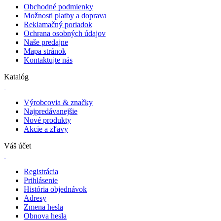
Obchodné podmienky
Možnosti platby a doprava
Reklamačný poriadok
Ochrana osobných údajov
Naše predajne
Mapa stránok
Kontaktujte nás
Katalóg
Výrobcovia & značky
Najpredávanejšie
Nové produkty
Akcie a zľavy
Váš účet
Registrácia
Prihlásenie
História objednávok
Adresy
Zmena hesla
Obnova hesla