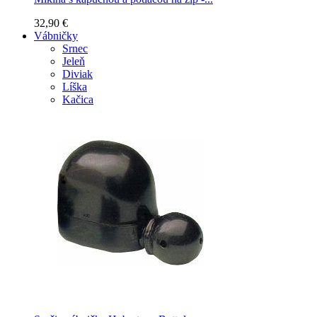
32,90 €
Vábničky
Srnec
Jeleň
Diviak
Líška
Kačica