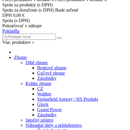
Spolu za produkty (s DPH)
Spolu za doručenie (s DPH)
Bude určené
DPH
0,00 €
Spolu (s DPH)
Pokračovať v nákupe
Pokladňa
Viac produktov »
Zbrane
Dlhé zbrane
Brokové zbrane
Guľové zbrane
Zásobníky
Krátke zbrane
CZ
Walther
Springfield Armory / HS Produkt
Glock
Grand Power
Zásobníky
Jatočný prístroj
Náhradné diely a príslušenstvo