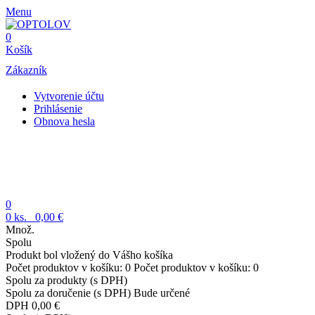
Menu
0
Košík
Zákazník
Vytvorenie účtu
Prihlásenie
Obnova hesla
0
0
ks.
0,00 €
Množ.
Spolu
Produkt bol vložený do Vášho košíka
Počet produktov v košíku:
0
Počet produktov v košíku:
0
Spolu za produkty (s DPH)
Spolu za doručenie (s DPH)
Bude určené
DPH
0,00 €
Spolu (s DPH)
Pokračovať v nákupe
Pokladňa