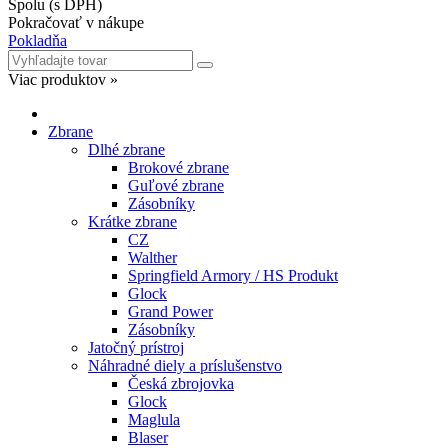
Viac produktov »
Zbrane
Dlhé zbrane
Brokové zbrane
Guľové zbrane
Zásobníky
Krátke zbrane
CZ
Walther
Springfield Armory / HS Produkt
Glock
Grand Power
Zásobníky
Jatočný prístroj
Náhradné diely a príslušenstvo
Česká zbrojovka
Glock
Maglula
Blaser
Tikka
Sako
Spúšťové mechanizmy