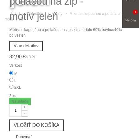
potlačou na zip -
1
motív jeleň
Úvod
>
Oblečenie
>
Mikiny
>
Mikina s kapucňou a potlačou na zip -
motív jeleň
História
Mikina s kapucňou a potlačou na zips z materiálu 60% bavlna/40%
polyester.
Viac detailov
32,90 €
s DPH
Veľkosť
M
L
2XL
3
ks.
Na sklade
+
-
VLOŽIŤ DO KOŠÍKA
Porovnať