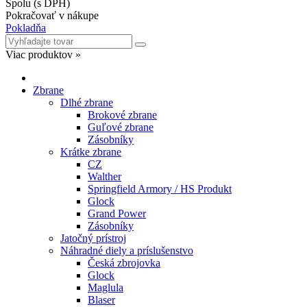
Viac produktov »
Zbrane
Dlhé zbrane
Brokové zbrane
Guľové zbrane
Zásobníky
Krátke zbrane
CZ
Walther
Springfield Armory / HS Produkt
Glock
Grand Power
Zásobníky
Jatočný prístroj
Náhradné diely a príslušenstvo
Česká zbrojovka
Glock
Maglula
Blaser
Tikka
Sako
Spúšťové mechanizmy