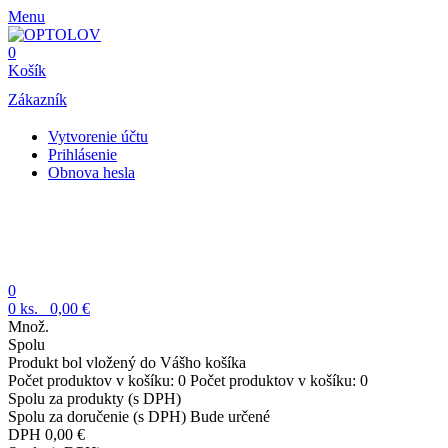
Menu
0
Košík
Zákazník
Vytvorenie účtu
Prihlásenie
Obnova hesla
0
0
ks.
0,00 €
Množ.
Spolu
Produkt bol vložený do Vášho košíka
Počet produktov v košíku:
0
Počet produktov v košíku:
0
Spolu za produkty (s DPH)
Spolu za doručenie (s DPH)
Bude určené
DPH
0,00 €
Spolu (s DPH)
Pokračovať v nákupe
Pokladňa