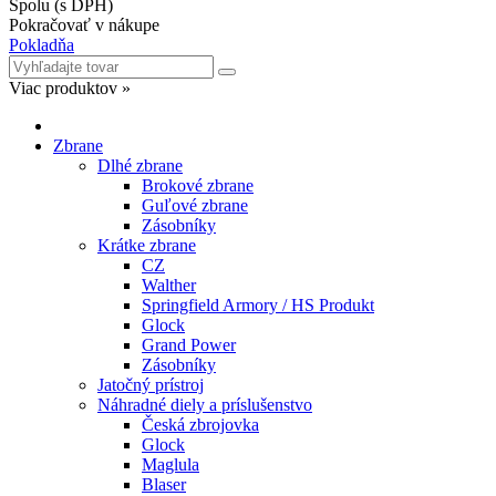
Spolu (s DPH)
Pokračovať v nákupe
Pokladňa
Viac produktov »
Zbrane
Dlhé zbrane
Brokové zbrane
Guľové zbrane
Zásobníky
Krátke zbrane
CZ
Walther
Springfield Armory / HS Produkt
Glock
Grand Power
Zásobníky
Jatočný prístroj
Náhradné diely a príslušenstvo
Česká zbrojovka
Glock
Maglula
Blaser