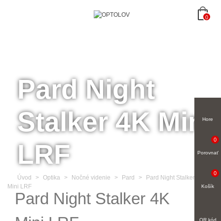
0
Pard Night
Stalker 4K Mini
Hore
0
LRF
Porovnať
0
Úvod
>
Optika
>
Nočné videnie
>
Pard
>
Pard Night Stalker 4K
Mini LRF
Košík
Pard Night Stalker 4K
QR kód