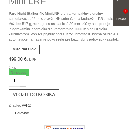
Mini LRF
1
Pard Night Stalker 4K Mini LRF
je ultra-kompaktný digitálny
zameriavač deň/noc s pravým 4K snímačom a kruhovým IPS displejom.
História
Váži len 517 g, montuje sa na klasické 30 mm krúžky a disponuje
integrovaným laserovým diaľkomerom na 1000 m s balistickým
kalkulátorom. Ponúka plynulý obraz, nízku hmotnosť, bočné ostrenie a
automatické nahrávanie po výstrele pre bezchybný poľovnícky zážitok.
Viac detailov
499,00 €
s DPH
1
ks.
Na sklade
+
-
VLOŽIŤ DO KOŠÍKA
Značka:
PARD
Porovnať