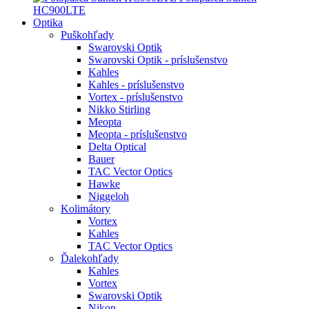
HC900LTE
Optika
Puškohľady
Swarovski Optik
Swarovski Optik - príslušenstvo
Kahles
Kahles - príslušenstvo
Vortex - príslušenstvo
Nikko Stirling
Meopta
Meopta - príslušenstvo
Delta Optical
Bauer
TAC Vector Optics
Hawke
Niggeloh
Kolimátory
Vortex
Kahles
TAC Vector Optics
Ďalekohľady
Kahles
Vortex
Swarovski Optik
Nikon