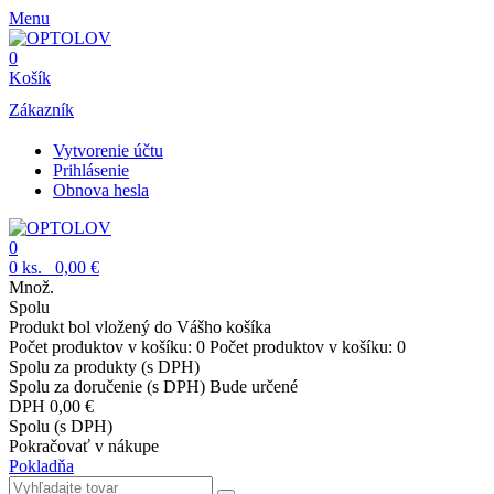
Menu
0
Košík
Zákazník
Vytvorenie účtu
Prihlásenie
Obnova hesla
0
0
ks.
0,00 €
Množ.
Spolu
Produkt bol vložený do Vášho košíka
Počet produktov v košíku:
0
Počet produktov v košíku:
0
Spolu za produkty (s DPH)
Spolu za doručenie (s DPH)
Bude určené
DPH
0,00 €
Spolu (s DPH)
Pokračovať v nákupe
Pokladňa