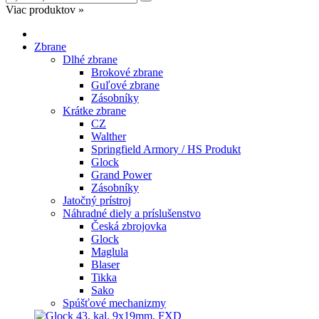
Viac produktov »
Zbrane
Dlhé zbrane
Brokové zbrane
Guľové zbrane
Zásobníky
Krátke zbrane
CZ
Walther
Springfield Armory / HS Produkt
Glock
Grand Power
Zásobníky
Jatočný prístroj
Náhradné diely a príslušenstvo
Česká zbrojovka
Glock
Maglula
Blaser
Tikka
Sako
Spúšťové mechanizmy