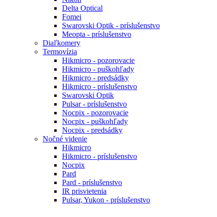
Delta Optical
Fomei
Swarovski Optik - príslušenstvo
Meopta - príslušenstvo
Diaľkomery
Termovízia
Hikmicro - pozorovacie
Hikmicro - puškohľady
Hikmicro - predsádky
Hikmicro - príslušenstvo
Swarovski Optik
Pulsar - príslušenstvo
Nocpix - pozorovacie
Nocpix - puškohľady
Nocpix - predsádky
Nočné videnie
Hikmicro
Hikmicro - príslušenstvo
Nocpix
Pard
Pard - príslušenstvo
IR prisvietenia
Pulsar, Yukon - príslušenstvo