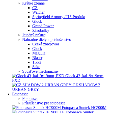
Krátke zbrane
CZ
Walther
Springfield Armory / HS Produkt
Glock
Grand Power
Zásobníky
Jatočný prístroj
Náhradné diely a príslušenstvo
Česká zbrojovka
Glock
Maglula
Blaser
Tikka
Sako
Spúšťové mechanizmy
Glock 43, kal. 9x19mm,
FXD
CZ SHADOW 2
URBAN GREY
Fotopasce
Fotopasce
Príslušenstvo pre fotopasce
Fotopasca Suntek HC900M
Fotopasca Suntek