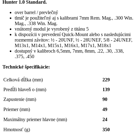
Hunter 1.0 Standard.
over barrel / prevlečný
tlmič je použiteľný aj s kalibrami 7mm Rem. Mag., .300 Win.
Mag., .338 Win. Mag.
vnútorný modul je vyrobený z titánu 5
k dispozícii v prevedení Quick-Mount alebo s nasledujúcimi
rozmermi závitov: ½ - 20UNF, ½ - 28UNEF, 5/8 - 24UNEF,
M13x1, M14x1, M15x1, M16x1, M17x1, M18x1
dostupný v kalibroch 6,5mm, 7mm, 8mm, .22, .30, .338,
.375, .450
Technické špecifikácie:
Celková dĺžka (mm)
229
Predĺži hlaveň o (mm)
139
Zapustenie (mm)
90
Priemer (mm)
49
Maximálny priemer hlavne (mm)
24
Hmotnosť (g)
350