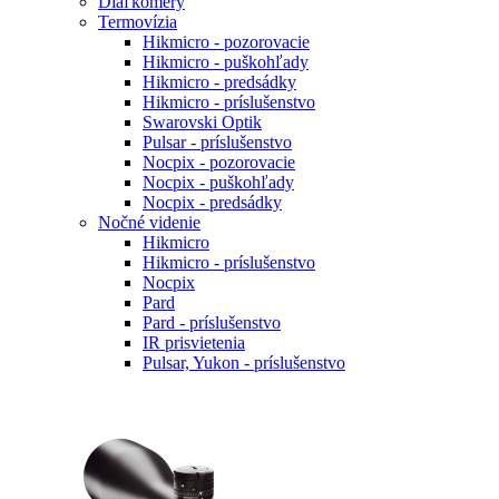
Diaľkomery
Termovízia
Hikmicro - pozorovacie
Hikmicro - puškohľady
Hikmicro - predsádky
Hikmicro - príslušenstvo
Swarovski Optik
Pulsar - príslušenstvo
Nocpix - pozorovacie
Nocpix - puškohľady
Nocpix - predsádky
Nočné videnie
Hikmicro
Hikmicro - príslušenstvo
Nocpix
Pard
Pard - príslušenstvo
IR prisvietenia
Pulsar, Yukon - príslušenstvo