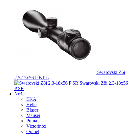
Swarovski Z6i
2,5-15x56 P BT L
Swarovski Z8i 2,3-18x56
P SR
Nože
EKA
Helle
Blaser
Mauser
Puma
Victorinox
Opinel