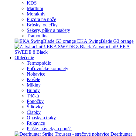
KDS
Marttiini
Morakniv
Puzdra na nože
Brúsky, ocieľky
Sekery, pílky a mačety
Tramontina
EKA SwingBlade G3 orange
Zatvárací nôž EKA
SWEDE 8 Black
Oblečenie
Termoprádlo
Poľovnícke komplety
Nohavice
Košele
Mikiny
Bundy
Tričká
Ponožky
Šiltovky
Čiapky
Opasky a traky
Rukavice
Plášte, návleky a pončá
Deerhunter