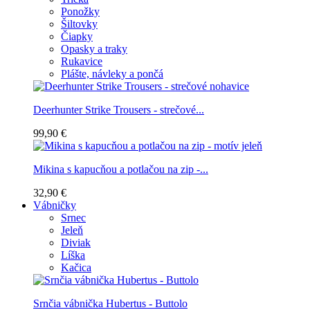
Ponožky
Šiltovky
Čiapky
Opasky a traky
Rukavice
Plášte, návleky a pončá
Deerhunter Strike Trousers - strečové...
99,90 €
Mikina s kapucňou a potlačou na zip -...
32,90 €
Vábničky
Srnec
Jeleň
Diviak
Líška
Kačica
Srnčia vábnička Hubertus - Buttolo