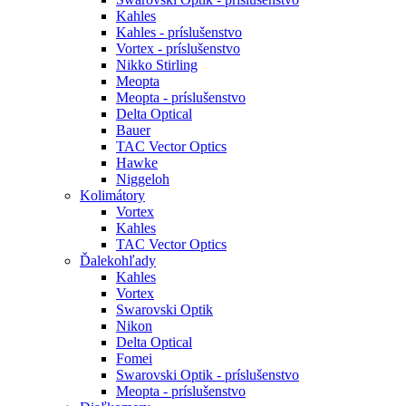
Kahles
Kahles - príslušenstvo
Vortex - príslušenstvo
Nikko Stirling
Meopta
Meopta - príslušenstvo
Delta Optical
Bauer
TAC Vector Optics
Hawke
Niggeloh
Kolimátory
Vortex
Kahles
TAC Vector Optics
Ďalekohľady
Kahles
Vortex
Swarovski Optik
Nikon
Delta Optical
Fomei
Swarovski Optik - príslušenstvo
Meopta - príslušenstvo