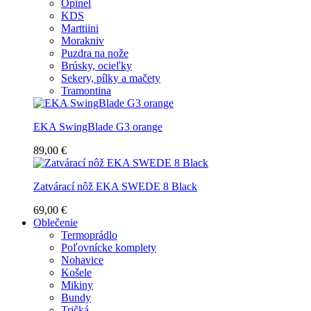
Opinel
KDS
Marttiini
Morakniv
Puzdra na nože
Brúsky, ocieľky
Sekery, pílky a mačety
Tramontina
EKA SwingBlade G3 orange
89,00 €
Zatvárací nôž EKA SWEDE 8 Black
69,00 €
Oblečenie
Termoprádlo
Poľovnícke komplety
Nohavice
Košele
Mikiny
Bundy
Tričká