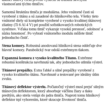
vlastnosťami týchto tlmičov.
Samotná štruktúra tlmiča je modulárna. Jeho vnútorné časti sú
vyrobené z titánu a sú zasadené do hliníkového tela. Všetky tieto
vnútorné diely sú kompletne vyrobené z vysoko kvalitnej titánovej
zliatiny (Ti 6 Al 4 V) pri použití sofistikovaných robotických
systémov. Vďaka tomu tlmič vykazuje vysokú presnosť, odolnosť a
nízku hmotnosť. Po vybratí vnútorného modulu môžete tlmič
jednoducho čistiť.
Stena komory.
Robustná anodovaná hliníková stena oddeľuje dve
hlavné komory. Parabolický tvar odolá extrémnym tlakom.
Expanzná komora z vysoko kvalitného Titanu
.
Extrémne
robustná konštrukcia navrhnutá tak, aby jednoducho utlmila výstrel.
Titánové prepážky.
Extra ľahké a silné prepážky vyrobené z
vysoko kvalitného titánu. Navrhnuté a testované pre ideálny útlm
zvuku.
Titánový deflektor výstrelu.
Počiatočný výstrel musí prejsť silným
titánovým deflektorom, ktorý absorbuje väčšinu žiary a tlaku
predtým, ako strela vstúpi do jadra tlmiča. Naproti tomu hliníkový
deflektor trpí vyhorením, ktoré skracuje životnosť tlmiča.