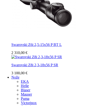
Swarovski Z6i 2,5-15x56 P BT L
2 310,00 €
Swarovski Z8i 2,3-18x56 P SR
3 100,00 €
Nože
EKA
Helle
Blaser
Mauser
Puma
Victorinox