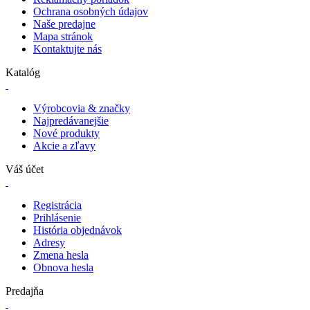
Ochrana osobných údajov
Naše predajne
Mapa stránok
Kontaktujte nás
Katalóg
Výrobcovia & značky
Najpredávanejšie
Nové produkty
Akcie a zľavy
Váš účet
Registrácia
Prihlásenie
História objednávok
Adresy
Zmena hesla
Obnova hesla
Predajňa