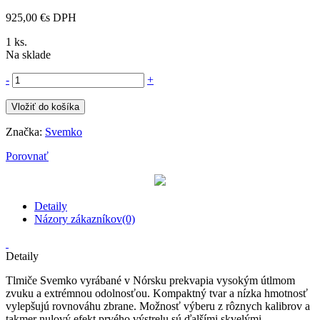
925,00 €
s DPH
1
ks.
Na sklade
-
+
Vložiť do košíka
Značka:
Svemko
Porovnať
Detaily
Názory zákazníkov(0)
Detaily
Tlmiče Svemko vyrábané v Nórsku prekvapia vysokým útlmom
zvuku a extrémnou odolnosťou. Kompaktný tvar a nízka hmotnosť
vylepšujú rovnováhu zbrane. Možnosť výberu z rôznych kalibrov a
takmer nulový efekt prvého výstrelu sú ďalšími skvelými