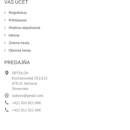
VÁŠ ÚČET
Registrácia
Prihlásenie
História objednávok
Adresy
Zmena hesla
Obnova hesla
PREDAJŇA
OPTOLOV
Kochanovská 251/123
078 01 Sečovce
Slovensko
optolov@gmail.com
+421 910 921 696
+421 911 921 696