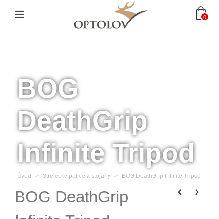
0
BOG
DeathGrip
Infinite Tripod
Úvod
>
Strelecké palice a stojany
>
BOG DeathGrip Infinite Tripod
BOG DeathGrip