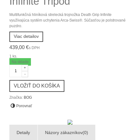
Infinite Tripod
Multifunkčná hliníková strelecká trojnožka Death Grip Infinite
využívajúca systém uchytenia Arca-Swiss®. Súčasťou je polstrované
puzdro.
Viac detailov
439,00 €
s DPH
1
ks.
Na sklade
+
-
VLOŽIŤ DO KOŠÍKA
Značka:
BOG
Porovnať
Detaily
Názory zákazníkov(0)