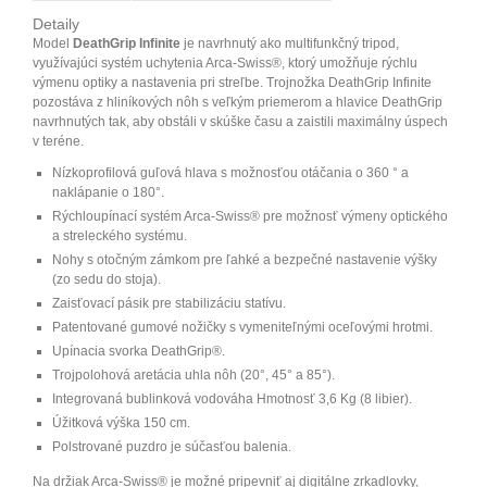
Detaily
Model
DeathGrip Infinite
je navrhnutý ako multifunkčný tripod,
využívajúci systém uchytenia Arca-Swiss®, ktorý umožňuje rýchlu
výmenu optiky a nastavenia pri streľbe. Trojnožka DeathGrip Infinite
pozostáva z hliníkových nôh s veľkým priemerom a hlavice DeathGrip
navrhnutých tak, aby obstáli v skúške času a zaistili maximálny úspech
v teréne.
Nízkoprofilová guľová hlava s možnosťou otáčania o 360 ° a
naklápanie o 180°.
Rýchloupínací systém Arca-Swiss® pre možnosť výmeny optického
a streleckého systému.
Nohy s otočným zámkom pre ľahké a bezpečné nastavenie výšky
(zo sedu do stoja).
Zaisťovací pásik pre stabilizáciu statívu.
Patentované gumové nožičky s vymeniteľnými oceľovými hrotmi.
Upínacia svorka DeathGrip®.
Trojpolohová aretácia uhla nôh (20°, 45° a 85°).
Integrovaná bublinková vodováha Hmotnosť 3,6 Kg (8 libier).
Úžitková výška 150 cm.
Polstrované puzdro je súčasťou balenia.
Na držiak Arca-Swiss® je možné pripevniť aj digitálne zrkadlovky,