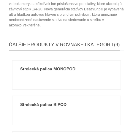
videokamery a akékoľvek iné príslušenstvo pre statívy, ktoré akceptujú
závitový stĺpik 1/4-20. Nová generácia statívov DeathGrip® je vybavená
ultra hladkou guľovou hlavou s plynulým pohybom, ktorá umožňuje
neobmedzené nastavenie statívu na sledovanie a streľbu v
akomkoľvek teréne.
ĎALŠIE PRODUKTY V ROVNAKEJ KATEGÓRII (9)
Strelecká palica MONOPOD
Strelecká palica BIPOD