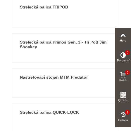
Strelecká palica TRIPOD
Hore
Strelecká palica Primos Gen. 3 - Tri Pod Jim
Shockey
0
Porovnať
0
Nastreľovací stojan MTM Predator
Košík
QR kód
Strelecká palica QUICK-LOCK
1
História