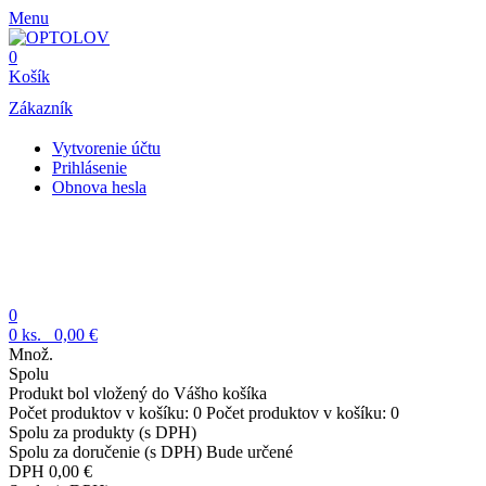
Menu
0
Košík
Zákazník
Vytvorenie účtu
Prihlásenie
Obnova hesla
0
0
ks.
0,00 €
Množ.
Spolu
Produkt bol vložený do Vášho košíka
Počet produktov v košíku:
0
Počet produktov v košíku:
0
Spolu za produkty (s DPH)
Spolu za doručenie (s DPH)
Bude určené
DPH
0,00 €