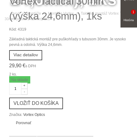
Vortex Tactical 30mm
1
(výška 24,6mm), 1ks
Úvod
>
Montáže
>
Montáže Vortex
>
Taktická montáž Vortex Tactical
30mm (výška 24,6mm), 1ks
História
Kód:
4319
Základná taktická montáž pre puškohľady s tubusom 30mm. Je vysoko
pevná a odolná. Výška 24,6mm.
Viac detailov
29,90 €
s DPH
2
ks.
Na sklade
+
-
VLOŽIŤ DO KOŠÍKA
Značka:
Vortex Optics
Porovnať