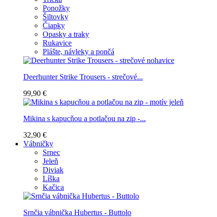
Ponožky
Šiltovky
Čiapky
Opasky a traky
Rukavice
Plášte, návleky a pončá
Deerhunter Strike Trousers - strečové...
99,90 €
Mikina s kapucňou a potlačou na zip -...
32,90 €
Vábničky
Srnec
Jeleň
Diviak
Líška
Kačica
Srnčia vábnička Hubertus - Buttolo