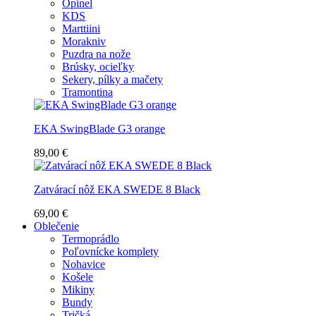
Opinel
KDS
Marttiini
Morakniv
Puzdra na nože
Brúsky, ocieľky
Sekery, pílky a mačety
Tramontina
EKA SwingBlade G3 orange
89,00 €
Zatvárací nôž EKA SWEDE 8 Black
69,00 €
Oblečenie
Termoprádlo
Poľovnícke komplety
Nohavice
Košele
Mikiny
Bundy
Tričká