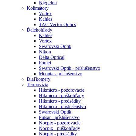
Niggeloh
Kolimátory
Vortex
Kahles
TAC Vector Optics
Ďalekohľady
Kahles
Vortex
Swarovski Optik
Nikon
Delta Optical
Fomei
Swarovski Optik - príslušenstvo
Meopta - príslušenstvo
Diaľkomery
Termovízia
Hikmicro - pozorovacie
Hikmicro - puškohľady
Hikmicro - predsádky
Hikmicro - príslušenstvo
Swarovski Optik
Pulsar - príslušenstvo
Nocpix - pozorovacie
Nocpix - puškohľady
Nocpix - predsádky