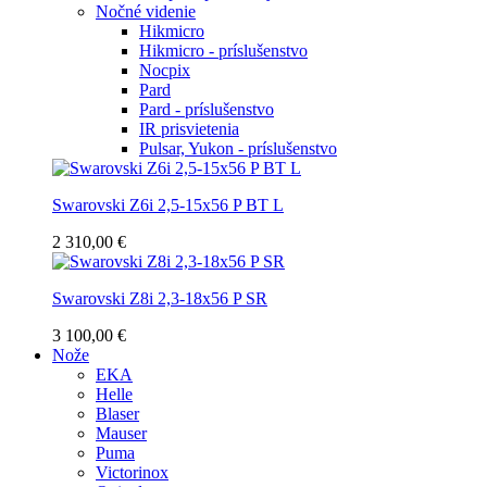
Nočné videnie
Hikmicro
Hikmicro - príslušenstvo
Nocpix
Pard
Pard - príslušenstvo
IR prisvietenia
Pulsar, Yukon - príslušenstvo
Swarovski Z6i 2,5-15x56 P BT L
2 310,00 €
Swarovski Z8i 2,3-18x56 P SR
3 100,00 €
Nože
EKA
Helle
Blaser
Mauser
Puma
Victorinox