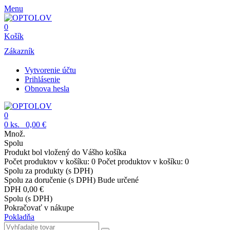
Menu
0
Košík
Zákazník
Vytvorenie účtu
Prihlásenie
Obnova hesla
0
0
ks.
0,00 €
Množ.
Spolu
Produkt bol vložený do Vášho košíka
Počet produktov v košíku:
0
Počet produktov v košíku:
0
Spolu za produkty (s DPH)
Spolu za doručenie (s DPH)
Bude určené
DPH
0,00 €
Spolu (s DPH)
Pokračovať v nákupe
Pokladňa