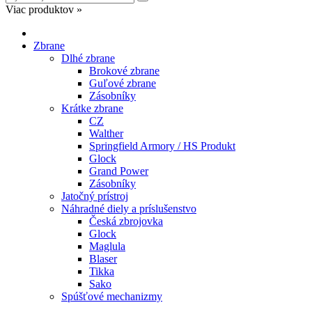
Viac produktov »
Zbrane
Dlhé zbrane
Brokové zbrane
Guľové zbrane
Zásobníky
Krátke zbrane
CZ
Walther
Springfield Armory / HS Produkt
Glock
Grand Power
Zásobníky
Jatočný prístroj
Náhradné diely a príslušenstvo
Česká zbrojovka
Glock
Maglula
Blaser
Tikka
Sako
Spúšťové mechanizmy