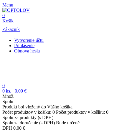
Menu
0
Košík
Zákazník
Vytvorenie účtu
Prihlásenie
Obnova hesla
0
0
ks.
0,00 €
Množ.
Spolu
Produkt bol vložený do Vášho košíka
Počet produktov v košíku:
0
Počet produktov v košíku:
0
Spolu za produkty (s DPH)
Spolu za doručenie (s DPH)
Bude určené
DPH
0,00 €
Spolu (s DPH)
Pokračovať v nákupe
Pokladňa