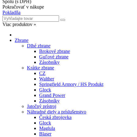
Viac produktov »
Zbrane
Dlhé zbrane
Brokové zbrane
Guľové zbrane
Zásobníky
Krátke zbrane
CZ
Walther
Springfield Armory / HS Produkt
Glock
Grand Power
Zásobníky
Jatočný prístroj
Náhradné diely a príslušenstvo
Česká zbrojovka
Glock
Maglula
Blaser
Tikka
Sako
Spúšťové mechanizmy