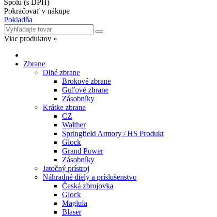
Spolu (s DPH)
Pokračovať v nákupe
Pokladňa
Viac produktov »
Zbrane
Dlhé zbrane
Brokové zbrane
Guľové zbrane
Zásobníky
Krátke zbrane
CZ
Walther
Springfield Armory / HS Produkt
Glock
Grand Power
Zásobníky
Jatočný prístroj
Náhradné diely a príslušenstvo
Česká zbrojovka
Glock
Maglula
Blaser