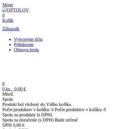
Menu
0
Košík
Zákazník
Vytvorenie účtu
Prihlásenie
Obnova hesla
0
0
ks.
0,00 €
Množ.
Spolu
Produkt bol vložený do Vášho košíka
Počet produktov v košíku:
0
Počet produktov v košíku:
0
Spolu za produkty (s DPH)
Spolu za doručenie (s DPH)
Bude určené
DPH
0,00 €