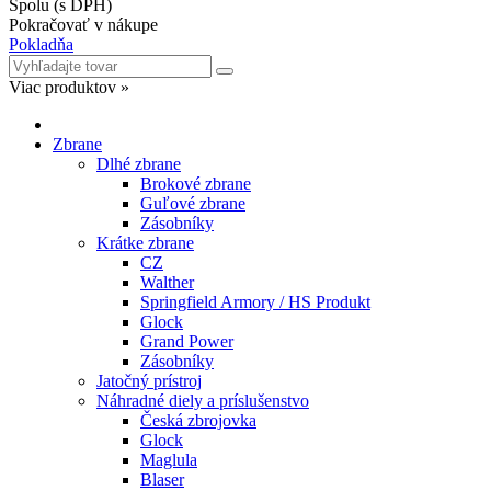
Spolu (s DPH)
Pokračovať v nákupe
Pokladňa
Viac produktov »
Zbrane
Dlhé zbrane
Brokové zbrane
Guľové zbrane
Zásobníky
Krátke zbrane
CZ
Walther
Springfield Armory / HS Produkt
Glock
Grand Power
Zásobníky
Jatočný prístroj
Náhradné diely a príslušenstvo
Česká zbrojovka
Glock
Maglula
Blaser