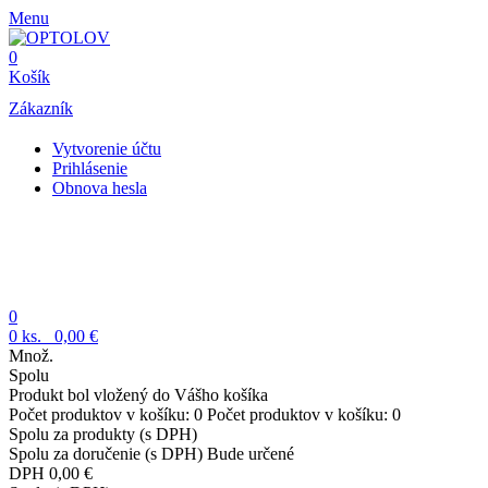
Menu
0
Košík
Zákazník
Vytvorenie účtu
Prihlásenie
Obnova hesla
0
0
ks.
0,00 €
Množ.
Spolu
Produkt bol vložený do Vášho košíka
Počet produktov v košíku:
0
Počet produktov v košíku:
0
Spolu za produkty (s DPH)
Spolu za doručenie (s DPH)
Bude určené
DPH
0,00 €