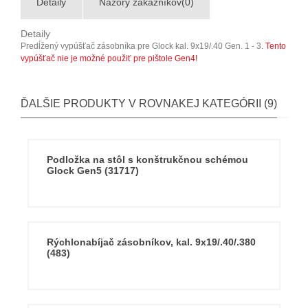
Detaily
Názory zákazníkov(0)
Detaily
Predĺžený vypúšťač zásobníka pre Glock kal. 9x19/.40 Gen. 1 - 3.
Tento
vypúšťač nie je možné použiť pre pištole Gen4!
ĎALŠIE PRODUKTY V ROVNAKEJ KATEGÓRII (9)
Podložka na stôl s konštrukčnou schémou
Glock Gen5 (31717)
Rýchlonabíjač zásobníkov, kal. 9x19/.40/.380
(483)