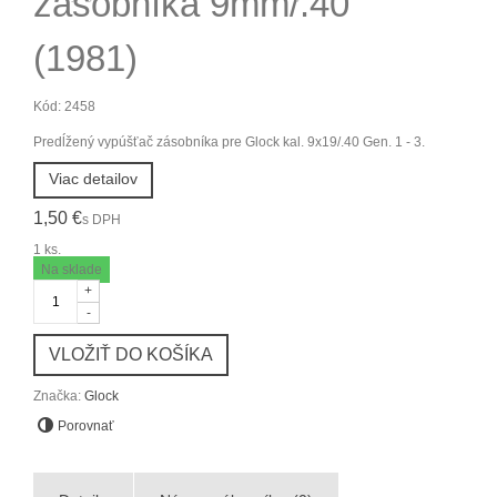
zásobníka 9mm/.40
(1981)
Kód:
2458
Predĺžený vypúšťač zásobníka pre Glock kal. 9x19/.40 Gen. 1 - 3.
Viac detailov
1,50 €
s DPH
1
ks.
Na sklade
+
-
VLOŽIŤ DO KOŠÍKA
Značka:
Glock
Porovnať