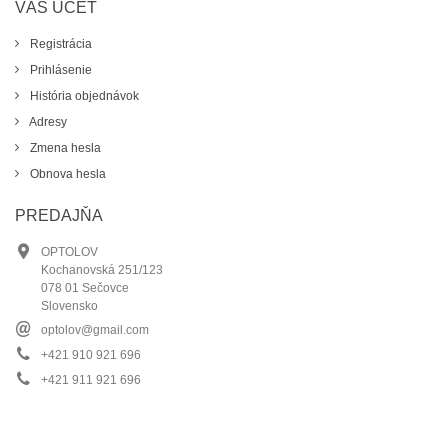
VÁŠ ÚČET
Registrácia
Prihlásenie
História objednávok
Adresy
Zmena hesla
Obnova hesla
PREDAJŇA
OPTOLOV
Kochanovská 251/123
078 01 Sečovce
Slovensko
optolov@gmail.com
+421 910 921 696
+421 911 921 696