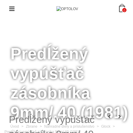
0
Predĺžený
vypúšťač
zásobníka
9mm/.40 (1981)
Predĺžený vypúšťač
Úvod
>
Zbrane
>
Náhradné diely a príslušenstvo
>
Glock
>
Predĺžený vypúšťač zásobníka 9mm/.40 (1981)