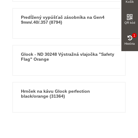
Košík
Predĺžený vypúšťač zásobníka na Gen4
9mm/.40/.357 (8794)
QR kód
1
História
Glock - ND 30248 Výstražná vlajočka "Safety
Flag" Orange
Hrnček na kávu Glock perfection
black/orange (31364)