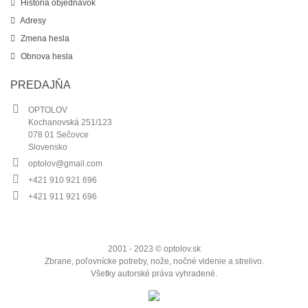
História objednávok
Adresy
Zmena hesla
Obnova hesla
PREDAJŇA
OPTOLOV
Kochanovská 251/123
078 01 Sečovce
Slovensko
optolov@gmail.com
+421 910 921 696
+421 911 921 696
2001 - 2023 © optolov.sk
Zbrane, poľovnícke potreby, nože, nočné videnie a strelivo.
Všetky autorské práva vyhradené.