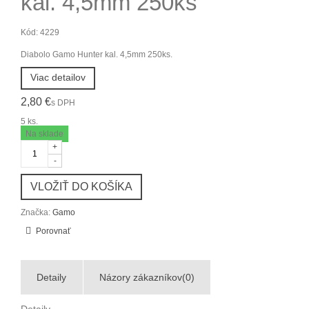
kal. 4,5mm 250ks
Kód:
4229
Diabolo Gamo Hunter kal. 4,5mm 250ks.
Viac detailov
2,80 €
s DPH
5
ks.
Na sklade
+
-
VLOŽIŤ DO KOŠÍKA
Značka:
Gamo
Porovnať
Detaily
Názory zákazníkov(0)