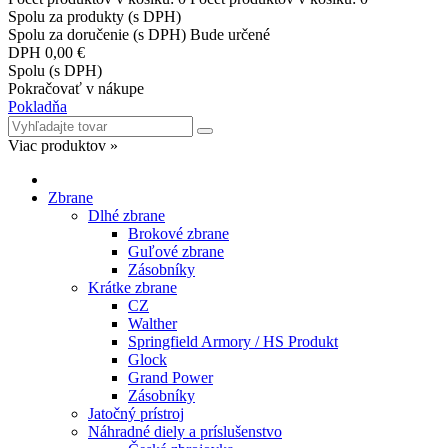
Spolu za produkty (s DPH)
Spolu za doručenie (s DPH)
Bude určené
DPH
0,00 €
Spolu (s DPH)
Pokračovať v nákupe
Pokladňa
Viac produktov »
Zbrane
Dlhé zbrane
Brokové zbrane
Guľové zbrane
Zásobníky
Krátke zbrane
CZ
Walther
Springfield Armory / HS Produkt
Glock
Grand Power
Zásobníky
Jatočný prístroj
Náhradné diely a príslušenstvo