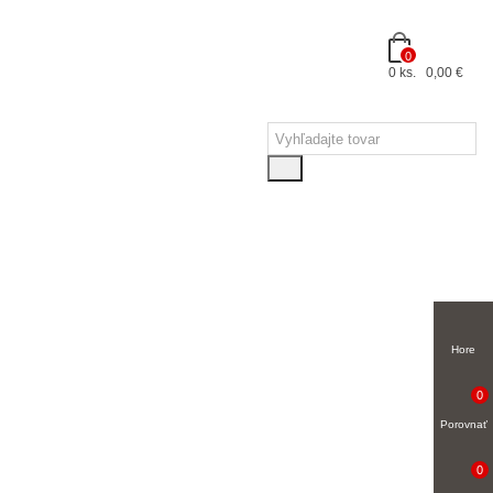
0
0
ks.
0,00 €
Hore
0
Porovnať
0