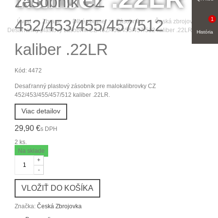
zásobník CZ
1
452/453/455/457/512
Úvod
>
Zbrane
>
Dlhé zbrane
>
Zásobníky
>
Česká zbrojovka
>
Desaťranný plastový zásobník CZ 452/453/455/457/512 kaliber .22LR
História
kaliber .22LR
Kód:
4472
Desaťranný plastový zásobník pre malokalibrovky CZ
452/453/455/457/512 kaliber .22LR.
Viac detailov
29,90 €
s DPH
2
ks.
Na sklade
+
-
VLOŽIŤ DO KOŠÍKA
Značka:
Česká Zbrojovka