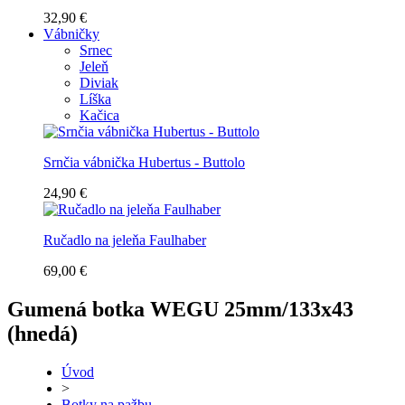
32,90 €
Vábničky
Srnec
Jeleň
Diviak
Líška
Kačica
Srnčia vábnička Hubertus - Buttolo
24,90 €
Ručadlo na jeleňa Faulhaber
69,00 €
Gumená botka WEGU 25mm/133x43
(hnedá)
Úvod
>
Botky na pažbu