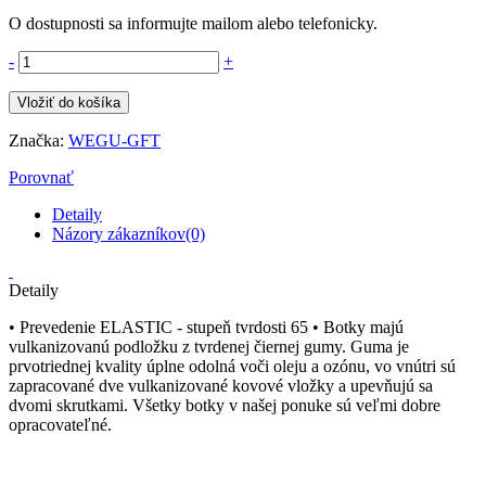
O dostupnosti sa informujte mailom alebo telefonicky.
-
+
Vložiť do košíka
Značka:
WEGU-GFT
Porovnať
Detaily
Názory zákazníkov(0)
Detaily
• Prevedenie ELASTIC - stupeň tvrdosti 65 • Botky majú
vulkanizovanú podložku z tvrdenej čiernej gumy. Guma je
prvotriednej kvality úplne odolná voči oleju a ozónu, vo vnútri sú
zapracované dve vulkanizované kovové vložky a upevňujú sa
dvomi skrutkami. Všetky botky v našej ponuke sú veľmi dobre
opracovateľné.