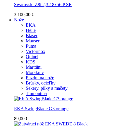
Swarovski Z8i 2,3-18x56 P SR
3 100,00 €
Nože
EKA
Helle
Blaser
Mauser
Puma
Victorinox
Opinel
KDS
Marttiini
Morakniv
Puzdra na nože
Brúsky, ocieľky
Sekery, pílky a mačety
Tramontina
EKA SwingBlade G3 orange
89,00 €