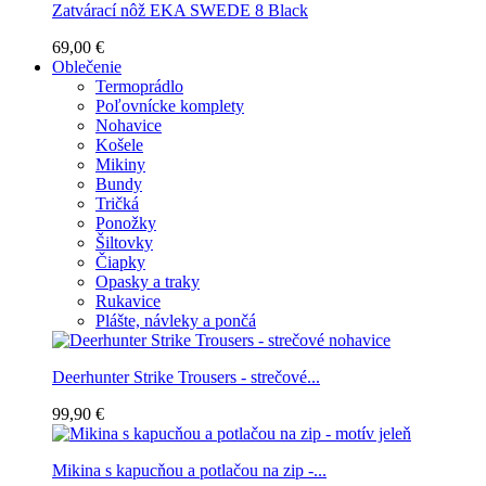
Zatvárací nôž EKA SWEDE 8 Black
69,00 €
Oblečenie
Termoprádlo
Poľovnícke komplety
Nohavice
Košele
Mikiny
Bundy
Tričká
Ponožky
Šiltovky
Čiapky
Opasky a traky
Rukavice
Plášte, návleky a pončá
Deerhunter Strike Trousers - strečové...
99,90 €
Mikina s kapucňou a potlačou na zip -...