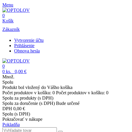
Menu
0
Košík
Zákazník
Vytvorenie účtu
Prihlásenie
Obnova hesla
0
0
ks.
0,00 €
Množ.
Spolu
Produkt bol vložený do Vášho košíka
Počet produktov v košíku:
0
Počet produktov v košíku:
0
Spolu za produkty (s DPH)
Spolu za doručenie (s DPH)
Bude určené
DPH
0,00 €
Spolu (s DPH)
Pokračovať v nákupe
Pokladňa