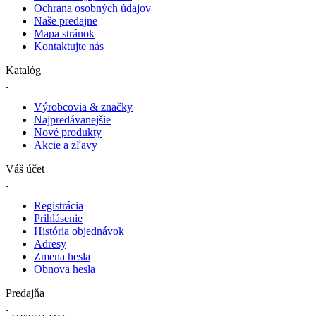
Ochrana osobných údajov
Naše predajne
Mapa stránok
Kontaktujte nás
Katalóg
Výrobcovia & značky
Najpredávanejšie
Nové produkty
Akcie a zľavy
Váš účet
Registrácia
Prihlásenie
História objednávok
Adresy
Zmena hesla
Obnova hesla
Predajňa