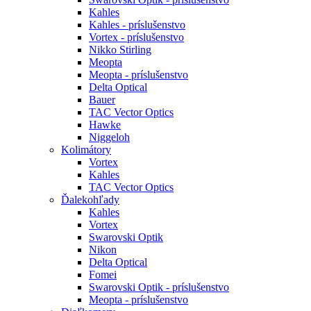
Kahles
Kahles - príslušenstvo
Vortex - príslušenstvo
Nikko Stirling
Meopta
Meopta - príslušenstvo
Delta Optical
Bauer
TAC Vector Optics
Hawke
Niggeloh
Kolimátory
Vortex
Kahles
TAC Vector Optics
Ďalekohľady
Kahles
Vortex
Swarovski Optik
Nikon
Delta Optical
Fomei
Swarovski Optik - príslušenstvo
Meopta - príslušenstvo