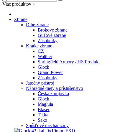
Viac produktov »
Zbrane
Dlhé zbrane
Brokové zbrane
Guľové zbrane
Zásobníky
Krátke zbrane
CZ
Walther
Springfield Armory / HS Produkt
Glock
Grand Power
Zásobníky
Jatočný prístroj
Náhradné diely a príslušenstvo
Česká zbrojovka
Glock
Maglula
Blaser
Tikka
Sako
Spúšťové mechanizmy