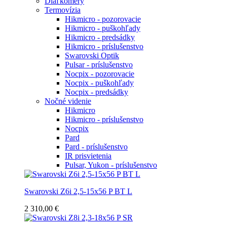
Diaľkomery
Termovízia
Hikmicro - pozorovacie
Hikmicro - puškohľady
Hikmicro - predsádky
Hikmicro - príslušenstvo
Swarovski Optik
Pulsar - príslušenstvo
Nocpix - pozorovacie
Nocpix - puškohľady
Nocpix - predsádky
Nočné videnie
Hikmicro
Hikmicro - príslušenstvo
Nocpix
Pard
Pard - príslušenstvo
IR prisvietenia
Pulsar, Yukon - príslušenstvo
Swarovski Z6i 2,5-15x56 P BT L
2 310,00 €