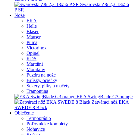
Swarovski Z8i 2,3-18x56
P SR
Nože
EKA
Helle
Blaser
Mauser
Puma
Victorinox
Opinel
KDS
Marttiini
Morakniv
Puzdra na nože
Brúsky, ocieľky
Sekery, pílky a mačety
Tramontina
EKA SwingBlade G3 orange
Zatvárací nôž EKA
SWEDE 8 Black
Oblečenie
Termoprádlo
Poľovnícke komplety
Nohavice
Košele