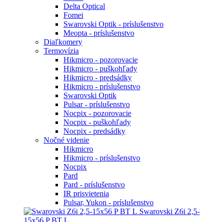
Delta Optical
Fomei
Swarovski Optik - príslušenstvo
Meopta - príslušenstvo
Diaľkomery
Termovízia
Hikmicro - pozorovacie
Hikmicro - puškohľady
Hikmicro - predsádky
Hikmicro - príslušenstvo
Swarovski Optik
Pulsar - príslušenstvo
Nocpix - pozorovacie
Nocpix - puškohľady
Nocpix - predsádky
Nočné videnie
Hikmicro
Hikmicro - príslušenstvo
Nocpix
Pard
Pard - príslušenstvo
IR prisvietenia
Pulsar, Yukon - príslušenstvo
Swarovski Z6i 2,5-
15x56 P BT L