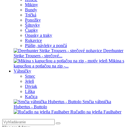
Mikiny
Bundy
Tričká
Ponožky
Šiltovky
Čiapky
Opasky a traky
Rukavice
Plášte, návleky a pončá
Deerhunter
Strike Trousers - strečové...
Mikina s
kapucňou a potlačou na zip -...
Vábničky
Srnec
Jeleň
Diviak
Líška
Kačica
Srnčia vábnička
Hubertus - Buttolo
Ručadlo na jeleňa Faulhaber