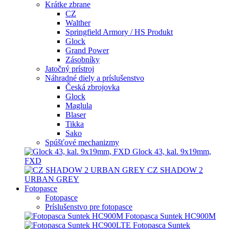
Krátke zbrane
CZ
Walther
Springfield Armory / HS Produkt
Glock
Grand Power
Zásobníky
Jatočný prístroj
Náhradné diely a príslušenstvo
Česká zbrojovka
Glock
Maglula
Blaser
Tikka
Sako
Spúšťové mechanizmy
Glock 43, kal. 9x19mm,
FXD
CZ SHADOW 2
URBAN GREY
Fotopasce
Fotopasce
Príslušenstvo pre fotopasce
Fotopasca Suntek HC900M
Fotopasca Suntek