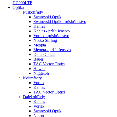
HC900LTE
Optika
Puškohľady
Swarovski Optik
Swarovski Optik - príslušenstvo
Kahles
Kahles - príslušenstvo
Vortex - príslušenstvo
Nikko Stirling
Meopta
Meopta - príslušenstvo
Delta Optical
Bauer
TAC Vector Optics
Hawke
Niggeloh
Kolimátory
Vortex
Kahles
TAC Vector Optics
Ďalekohľady
Kahles
Vortex
Swarovski Optik
Nikon