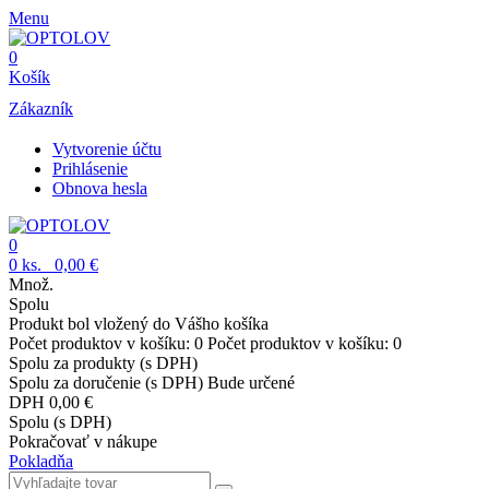
Menu
0
Košík
Zákazník
Vytvorenie účtu
Prihlásenie
Obnova hesla
0
0
ks.
0,00 €
Množ.
Spolu
Produkt bol vložený do Vášho košíka
Počet produktov v košíku:
0
Počet produktov v košíku:
0
Spolu za produkty (s DPH)
Spolu za doručenie (s DPH)
Bude určené
DPH
0,00 €
Spolu (s DPH)
Pokračovať v nákupe
Pokladňa