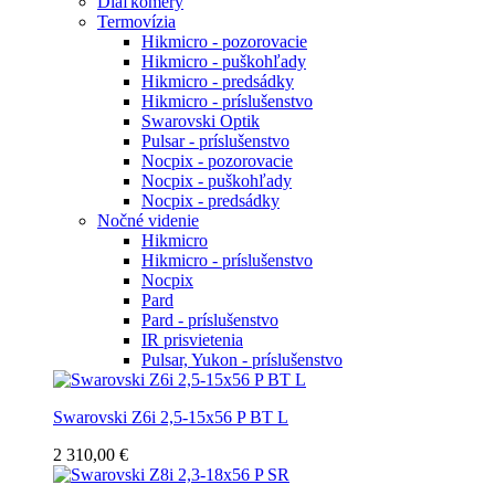
Diaľkomery
Termovízia
Hikmicro - pozorovacie
Hikmicro - puškohľady
Hikmicro - predsádky
Hikmicro - príslušenstvo
Swarovski Optik
Pulsar - príslušenstvo
Nocpix - pozorovacie
Nocpix - puškohľady
Nocpix - predsádky
Nočné videnie
Hikmicro
Hikmicro - príslušenstvo
Nocpix
Pard
Pard - príslušenstvo
IR prisvietenia
Pulsar, Yukon - príslušenstvo
Swarovski Z6i 2,5-15x56 P BT L
2 310,00 €