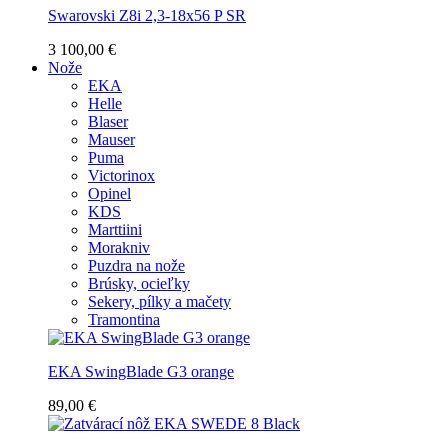
Swarovski Z8i 2,3-18x56 P SR
3 100,00 €
Nože
EKA
Helle
Blaser
Mauser
Puma
Victorinox
Opinel
KDS
Marttiini
Morakniv
Puzdra na nože
Brúsky, ocieľky
Sekery, pílky a mačety
Tramontina
EKA SwingBlade G3 orange
89,00 €