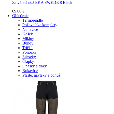
Zatvárací nôž EKA SWEDE 8 Black
69,00 €
Oblečenie
Termoprádlo
Poľovnícke komplety
Nohavice
Košele
Mikiny
Bundy
Tričká
Ponožky
Šiltovky
Čiapky
Opasky a traky
Rukavice
Plášte, návleky a pončá