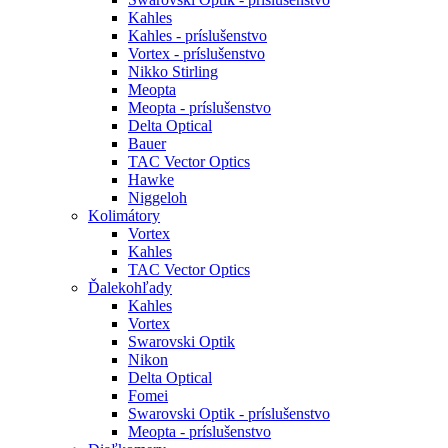
Kahles
Kahles - príslušenstvo
Vortex - príslušenstvo
Nikko Stirling
Meopta
Meopta - príslušenstvo
Delta Optical
Bauer
TAC Vector Optics
Hawke
Niggeloh
Kolimátory
Vortex
Kahles
TAC Vector Optics
Ďalekohľady
Kahles
Vortex
Swarovski Optik
Nikon
Delta Optical
Fomei
Swarovski Optik - príslušenstvo
Meopta - príslušenstvo