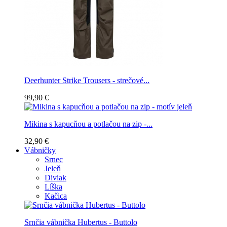
Deerhunter Strike Trousers - strečové...
99,90 €
Mikina s kapucňou a potlačou na zip -...
32,90 €
Vábničky
Srnec
Jeleň
Diviak
Líška
Kačica
Srnčia vábnička Hubertus - Buttolo