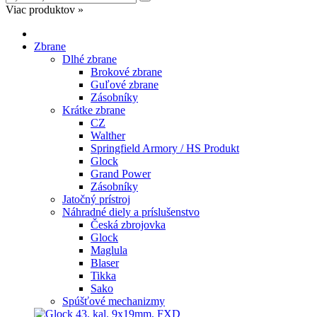
Viac produktov »
Zbrane
Dlhé zbrane
Brokové zbrane
Guľové zbrane
Zásobníky
Krátke zbrane
CZ
Walther
Springfield Armory / HS Produkt
Glock
Grand Power
Zásobníky
Jatočný prístroj
Náhradné diely a príslušenstvo
Česká zbrojovka
Glock
Maglula
Blaser
Tikka
Sako
Spúšťové mechanizmy